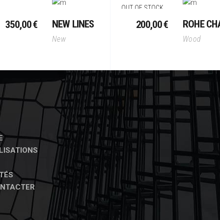
er
Lire La Suite
Aj
OUT OF STOCK
NEW LINES
ROHE CH
350,00
€
200,00
€
New
Wood
E
LISATIONS
TÉS
ONTACTER