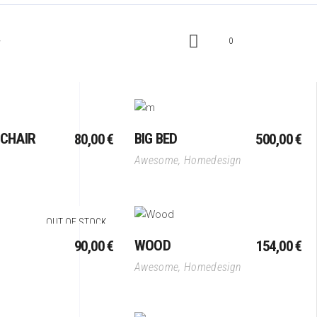
0
r
outer Au Panier
Ajouter Au Panier
CHAIR
BIG BED
80,00
€
500,00
€
Awesome
,
Homedesign
Lire La Suite
Ajouter Au Panier
OUT OF STOCK
WOOD
90,00
€
154,00
€
Awesome
,
Homedesign