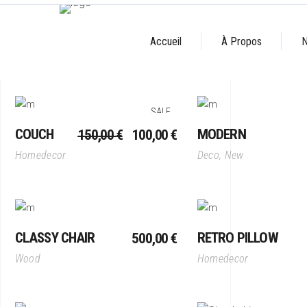
Accueil
À Propos
N
Ajouter Au Panier
Ajouter Au Pani
SALE
LE
LE
COUCH
MODERN
150,00
€
100,00
€
PRIX
PRIX
Homedecor
Deco
,
New
INITIAL
ACTUEL
ÉTAIT :
EST :
150,00 €.
100,00 €.
Ajouter Au Panier
Ajouter Au Pani
CLASSY CHAIR
RETRO PILLOW
500,00
€
Wood
Homedecor