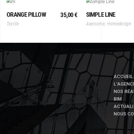
Ajouter Au Panier
Ajouter Au Pani
ORANGE PILLOW
SIMPLE LINE
35,00
€
Textile
Awesome
,
Homedesign
ACCUEIL
L'AGENC
NOS RÉA
BIM
ACTUALI
NOUS C