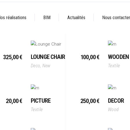
os réalisations
BIM
Actualités
Nous contacte
er
Ajouter Au Panier
Aj
LOUNGE CHAIR
WOODEN 
325,00
€
100,00
€
Deco
,
New
Textile
er
Ajouter Au Panier
PICTURE
DECOR
20,00
€
250,00
€
Textile
Wood