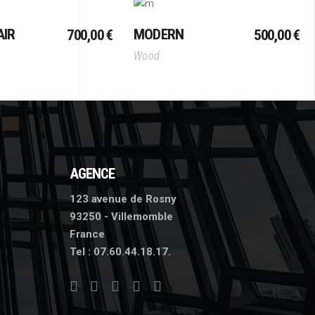
outer Au Panier
Ajouter Au Panier
AIR
MODERN
700,00
€
500,00
€
Wood
AGENCE
123 avenue de Rosny
93250 - Villemomble
France
Tel :
07.60.44.18.17.