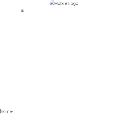
HIGHRISE
GARDENS
[home-12]