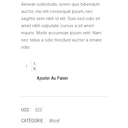
Aenean sollicitudin, lorem quis bibendum
auctor, nisi elit consequat ipsum, nec
sagittis sem nibh id elit. Duis sed odio sit
amet nibh vulputate cursus a sit amet
mauris. Morbi accumsan ipsum velit. Nam
nec tellus a odio tincidunt auctor a ornare
odio.
Modern
quantity
Ajouter Au Panier
UGS :
023
CATÉGORIE :
Wood