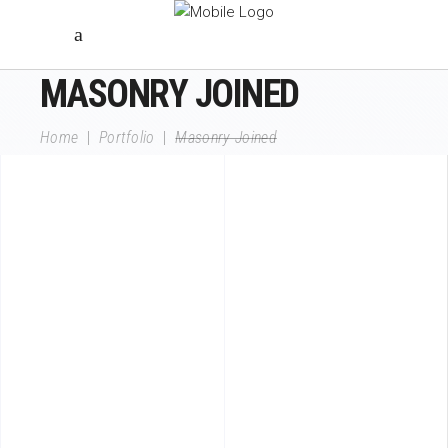
MASONRY JOINED
Home
|
Portfolio
|
Masonry Joined
4 pics
7 pics
4 pics