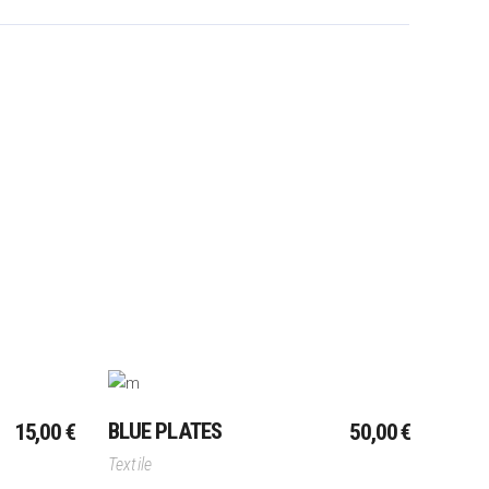
Ajouter Au Panier
BLUE PLATES
15,00
€
50,00
€
Textile