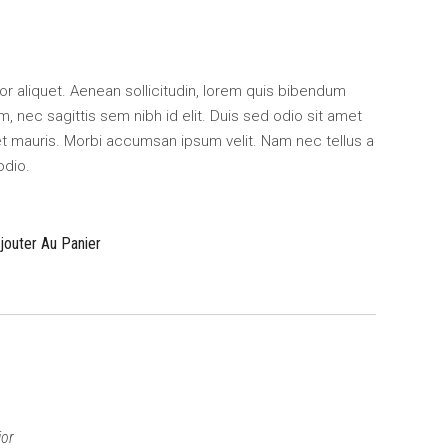
ctor aliquet. Aenean sollicitudin, lorem quis bibendum
m, nec sagittis sem nibh id elit. Duis sed odio sit amet
et mauris. Morbi accumsan ipsum velit. Nam nec tellus a
odio.
jouter Au Panier
ior