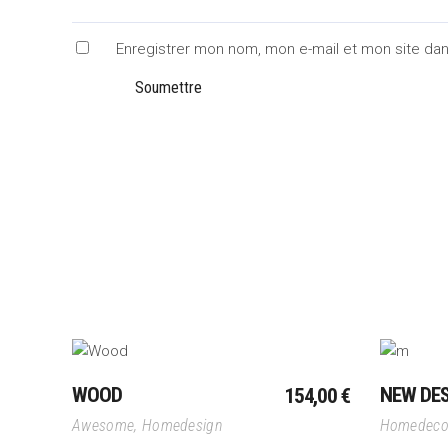
Enregistrer mon nom, mon e-mail et mon site da
Ajouter Au Panier
WOOD
NEW DE
154,00
€
Awesome
,
Homedesign
Homedeco