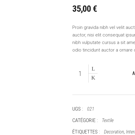
35,00
€
Proin gravida nibh vel velit au
auctor, nisi elit consequat ipsu
nibh vulputate cursus a sit am
odio tincidunt auctor a ornare 
Orange
A
Pillow
quantity
UGS :
021
CATÉGORIE :
Textile
ÉTIQUETTES :
,
Decoration
Inter