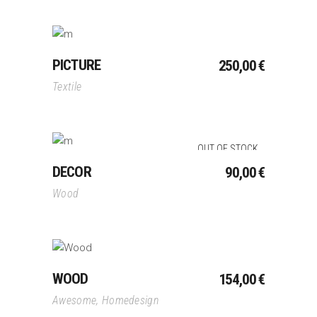
Ajouter Au Panier
PICTURE
250,00
€
Textile
OUT OF STOCK
Lire La Suite
DECOR
90,00
€
Wood
Ajouter Au Panier
WOOD
154,00
€
Awesome
,
Homedesign