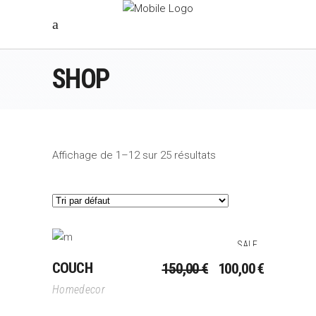
SHOP
Affichage de 1–12 sur 25 résultats
SALE
Ajouter Au Panier
LE
LE
COUCH
150,00
€
100,00
€
PRIX
PRIX
Homedecor
INITIAL
ACTUEL
ÉTAIT :
EST :