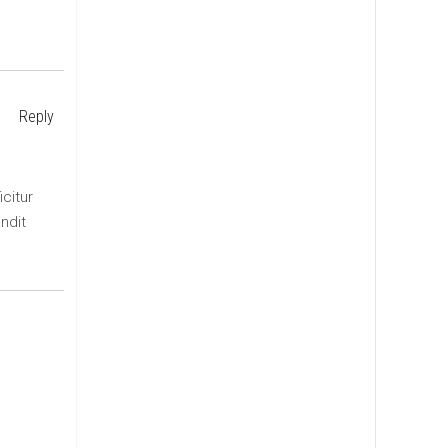
Reply
icitur
andit