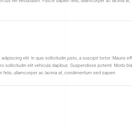
lectus vel vestibulum. Fusce sapien felis, ullamcorper ac lacinia at,
piscing elit. In quis sollicitudin justo, a suscipit tortor. Mauris eff
leo sollicitudin elit vehicula dapibus. Suspendisse potenti. Morbi bl
n felis, ullamcorper ac lacinia at, condimentum sed sapien.