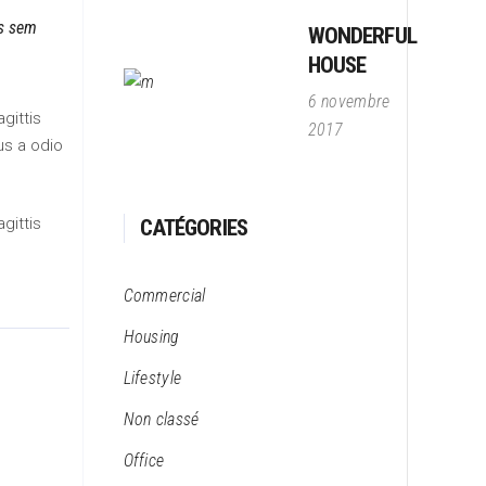
is sem
WONDERFUL
HOUSE
6 novembre
gittis
2017
us a odio
gittis
CATÉGORIES
Commercial
Housing
Lifestyle
Non classé
Office