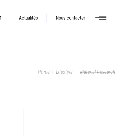
M
Actualités
Nous contacter
Home
|
Lifestyle
|
Material Research