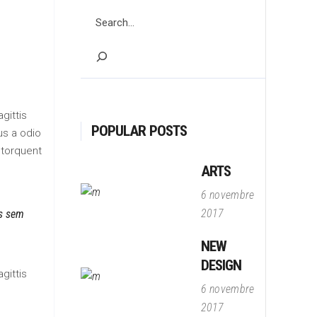
Search
gittis
POPULAR POSTS
us a odio
 torquent
ARTS
6 novembre
2017
is sem
NEW
DESIGN
gittis
6 novembre
2017