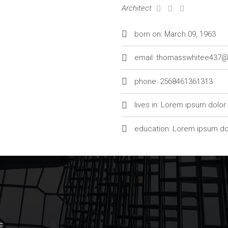
Architect
born on: March 09, 1963
email: thomasswhitee437
phone: 2568461361313
lives in: Lorem ipsum dolor
education: Lorem ipsum do
E